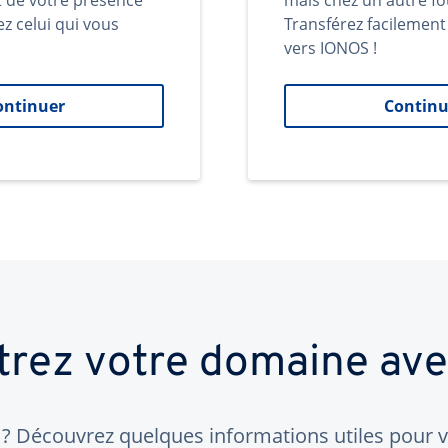
t de votre présence
mais chez un autre fo
ez celui qui vous
Transférez facilemen
vers IONOS !
ontinuer
Continu
trez votre domaine av
 Découvrez quelques informations utiles pour vo