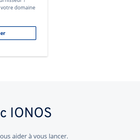
urnisseur ?
t votre domaine
er
ec IONOS
us aider à vous lancer.